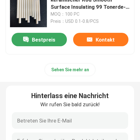
Surface Insulating 99 Tonerde-
keramische Präzisionsteile
MOQ：100 PC
Aluminiumoxyd keramisch
Preis：USD 0.1-0.8/PCS
Steatit keramisch
Bestpreis
Kontakt
Zirkoniumdioxid keramisch
Sehen Sie mehr an
Cordierite keramisch
Hinterlass eine Nachricht
Keramische Platte der Tonerde
Wir rufen Sie bald zurück!
Keramische Stange der Tonerde
Keramisches Rohr der Tonerde