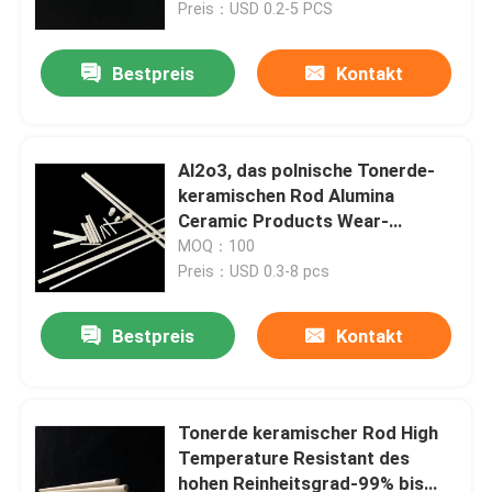
Preis：USD 0.2-5 PCS
Bestpreis
Kontakt
Al2o3, das polnische Tonerde-
keramischen Rod Alumina
Ceramic Products Wear-
Widerstand 99 beendet
MOQ：100
Preis：USD 0.3-8 pcs
Bestpreis
Kontakt
Haus
PRODUKTE
Tonerde keramischer Rod High
Temperature Resistant des
hohen Reinheitsgrad-99% bis
Videos