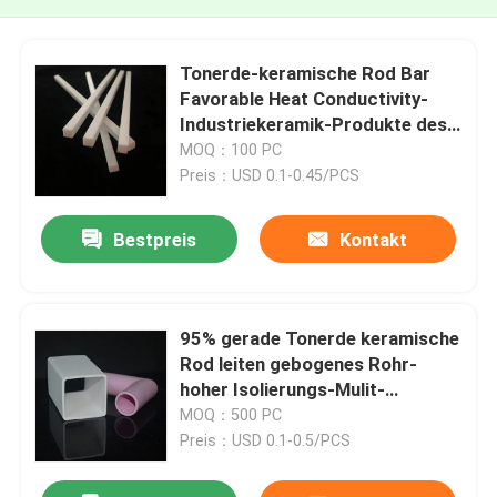
Tonerde-keramische Rod Bar
Favorable Heat Conductivity-
Industriekeramik-Produkte des
Quadrat-95%
MOQ：100 PC
Preis：USD 0.1-0.45/PCS
Bestpreis
Kontakt
95% gerade Tonerde keramische
Rod leiten gebogenes Rohr-
hoher Isolierungs-Mulit-
keramisches Rohr
MOQ：500 PC
Preis：USD 0.1-0.5/PCS