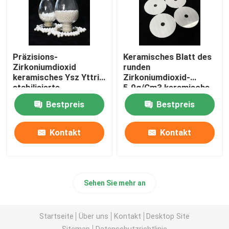
Präzisions-
Keramisches Blatt des
Zirkoniumdioxid
runden
keramisches Ysz Yttria
Zirkoniumdioxid-
stabilisierte
5.9g/Cm3 keramische
keramische Perlen-
Rasierklinge mit 1400
Bestpreis
Bestpreis
keramischen reibenden
Grad
Ball
Kontakt
Kontakt
Sehen Sie mehr an
Startseite
Über uns
Kontakt
Desktop Site
Sitemap
Datenschutzrichtlinie