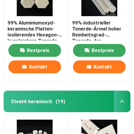
99% Aluminiumoxyd-
99% industrieller
keramische Platten-
Tonerde-Ärmel hoher
isolierendes Hexagon-
Reinheitsgrad-
kugelsichere Tonerde-
Tonerde-der
keramisches Blatt
keramischen Rohr-
Bestpreis
Bestpreis
hohen Temperatur
Kontakt
Kontakt
Steatit keramisch
(19)