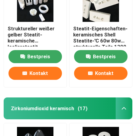
Struktureller weißer
Steatit-Eigenschaften-
gelber Steatit-
keramisches Shell
keramische
Steatite-℃ 60w 80w
Isoliersteatit-
strukturelle Teile 1300
Eigenschaften-Teile
Bestpreis
Bestpreis
Kontakt
Kontakt
Zirkoniumdioxid keramisch
(17)