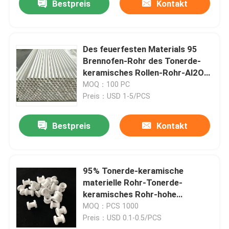
Bestpreis
Kontakt
Des feuerfesten Materials 95
Brennofen-Rohr des Tonerde-
keramisches Rollen-Rohr-Al2O3
Rod High Alumina Refractory
MOQ：100 PC
Furnace
Preis：USD 1-5/PCS
Bestpreis
Kontakt
95% Tonerde-keramische
materielle Rohr-Tonerde-
keramisches Rohr-hohe
Isolierung hitzebeständig
MOQ：PCS 1000
Preis：USD 0.1-0.5/PCS