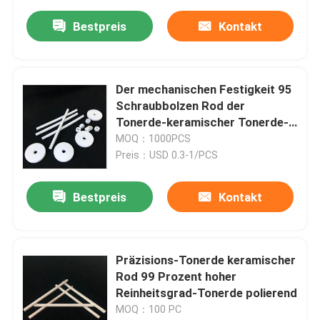
Bestpreis
Kontakt
Der mechanischen Festigkeit 95
Schraubbolzen Rod der
Tonerde-keramischer Tonerde-
AL2O3
MOQ：1000PCS
Preis：USD 0.3-1/PCS
Bestpreis
Kontakt
Präzisions-Tonerde keramischer
Rod 99 Prozent hoher
Reinheitsgrad-Tonerde polierend
MOQ：100 PC