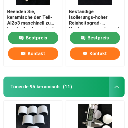
Beenden Sie,
Beständige
keramische der Teil-
Isolierungs-hoher
Al2o3 maschinell zu
Reinheitsgrad-
bearbeiten keramische
Hochspannungstonerde
Tonerde-keramische
keramisch für New
Bestpreis
Bestpreis
Platte Vakuumdes
Energy-Industrie
sog99
Kontakt
Kontakt
Tonerde 95 keramisch
(11)