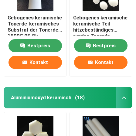
Gebogenes keramische
Gebogenes keramische
Tonerde-keramisches
keramische Teil-
Substrat der Tonerde-
hitzebeständiges
1500C 95 für
rundes Tonerde-
Isolierungs-
Substrat der Platten-
Bestpreis
Bestpreis
Hitzebeständigkeit
95
Kontakt
Kontakt
Aluminiumoxyd keramisch
(18)