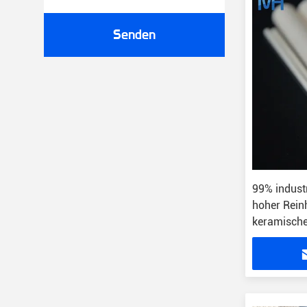
Senden
99% indust
hoher Rein
keramisch
Temperatu