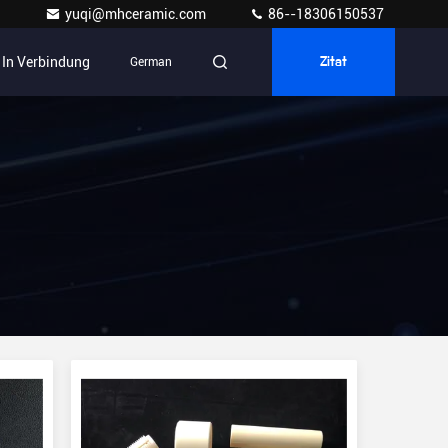
yuqi@mhceramic.com
86--18306150537
s In Verbindung
German
Zitat