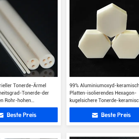
rieller Tonerde-Ärmel
99% Aluminiumoxyd-keramisc
heitsgrad-Tonerde-der
Platten-isolierendes Hexagon-
en Rohr-hohen
kugelsichere Tonerde-keramis
r
Blatt
Beste Preis
Beste Preis