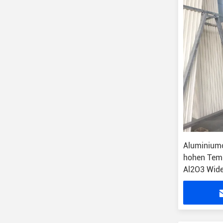
Aluminium
hohen Temp
Al2O3 Wide
keramische