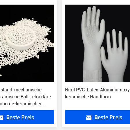
rstand-mechanische
Nitril PVC-Latex-Aluminiumoxy
ramische Ball-refraktäre
keramische Handform
Tonerde-keramischer
r
Beste Preis
Beste Preis