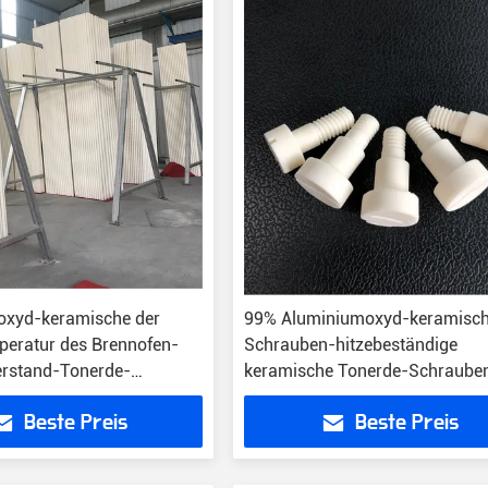
oxyd-keramische der
99% Aluminiumoxyd-keramisc
eratur des Brennofen-
Schrauben-hitzebeständige
rstand-Tonerde-
keramische Tonerde-Schraube
 Rolle
Beste Preis
Beste Preis