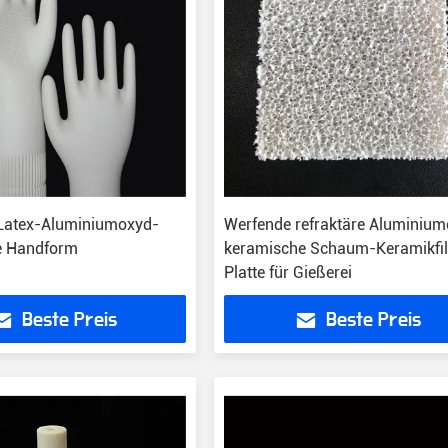
-Latex-Aluminiumoxyd-
Werfende refraktäre Aluminiu
e Handform
keramische Schaum-Keramikfil
Platte für Gießerei
Beste Preis
Beste Preis