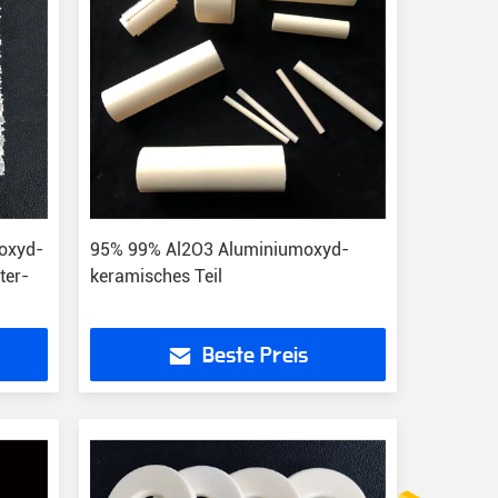
moxyd-
95% 99% Al2O3 Aluminiumoxyd-
ter-
keramisches Teil
Beste Preis