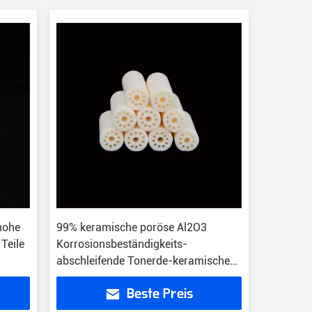
hohe
99% keramische poröse Al2O3
Teile
Korrosionsbeständigkeits-
abschleifende Tonerde-keramisches
Rohr
Beste Preis