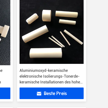
he
Aluminiumoxyd-keramische
elektronische Isolierungs-Tonerde-
n
keramische Installationen des hohen
Reinheitsgrad-3.9g/Cm3
Beste Preis