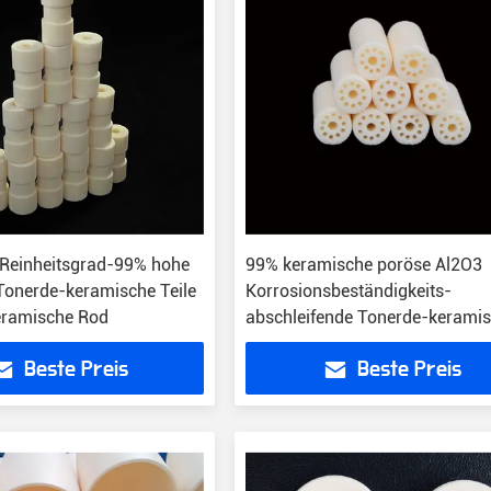
Reinheitsgrad-99% hohe
99% keramische poröse Al2O3
 Tonerde-keramische Teile
Korrosionsbeständigkeits-
eramische Rod
abschleifende Tonerde-kerami
Rohr
Beste Preis
Beste Preis