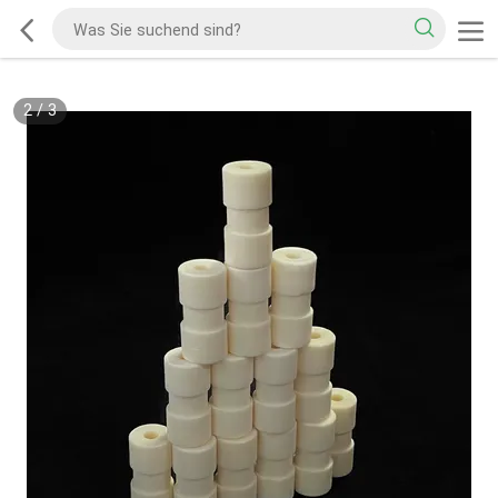
2
/
3