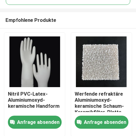
Empfohlene Produkte
Nitril PVC-Latex-
Werfende refraktäre
Haus
Aluminiumoxyd-
Aluminiumoxyd-
keramische Handform
keramische Schaum-
Keramikfilter-Platte
PRODUKTE
für Gießerei
Anfrage absenden
Anfrage absenden
Videos