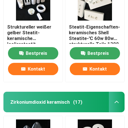
Struktureller weißer
Steatit-Eigenschaften-
gelber Steatit-
keramisches Shell
keramische
Steatite-℃ 60w 80w
Isoliersteatit-
strukturelle Teile 1300
Eigenschaften-Teile
Bestpreis
Bestpreis
Kontakt
Kontakt
Zirkoniumdioxid keramisch
(17)