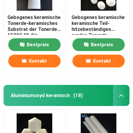
Gebogenes keramische
Gebogenes keramische
Tonerde-keramisches
keramische Teil-
Substrat der Tonerde-
hitzebeständiges
1500C 95 für
rundes Tonerde-
Isolierungs-
Substrat der Platten-
Bestpreis
Bestpreis
Hitzebeständigkeit
95
Kontakt
Kontakt
Aluminiumoxyd keramisch
(18)