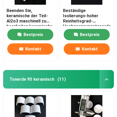
Beenden Sie,
Beständige
keramische der Teil-
Isolierungs-hoher
Al2o3 maschinell zu
Reinheitsgrad-
bearbeiten keramische
Hochspannungstonerde
Tonerde-keramische
keramisch für New
Bestpreis
Bestpreis
Platte Vakuumdes
Energy-Industrie
sog99
Kontakt
Kontakt
Tonerde 95 keramisch
(11)