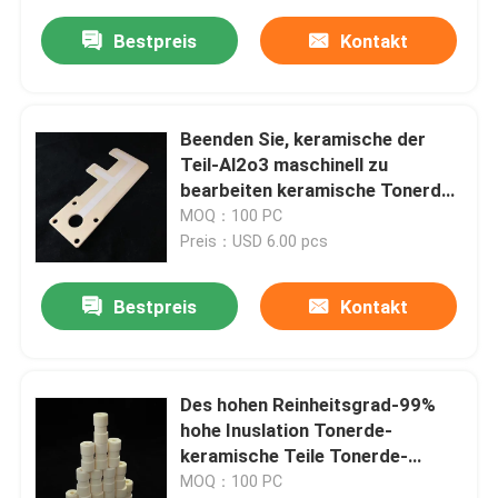
Bestpreis
Kontakt
Beenden Sie, keramische der
Teil-Al2o3 maschinell zu
bearbeiten keramische Tonerde-
keramische Platte Vakuumdes
MOQ：100 PC
sog99
Preis：USD 6.00 pcs
Bestpreis
Kontakt
Des hohen Reinheitsgrad-99%
hohe Inuslation Tonerde-
keramische Teile Tonerde-
keramische Rod
MOQ：100 PC