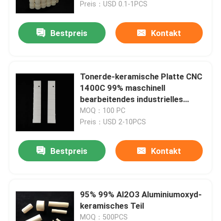
Preis：USD 0.1-1PCS
Bestpreis
Kontakt
Tonerde-keramische Platte CNC
1400C 99% maschinell
bearbeitendes industrielles
Aluminiumc$isolieren keramisch
MOQ：100 PC
Preis：USD 2-10PCS
Bestpreis
Kontakt
Haus
PRODUKTE
95% 99% Al2O3 Aluminiumoxyd-
keramisches Teil
Videos
MOQ：500PCS