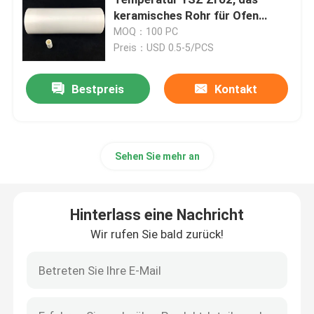
keramisches Rohr für Ofen
bronziert
MOQ：100 PC
Aluminiumoxyd keramisch
Preis：USD 0.5-5/PCS
Steatit keramisch
Bestpreis
Kontakt
Zirkoniumdioxid keramisch
Sehen Sie mehr an
Cordierite keramisch
Hinterlass eine Nachricht
Keramische Platte der Tonerde
Wir rufen Sie bald zurück!
Keramische Stange der Tonerde
Keramisches Rohr der Tonerde