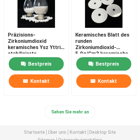
Präzisions-
Keramisches Blatt des
Zirkoniumdioxid
runden
keramisches Ysz Yttria
Zirkoniumdioxid-
stabilisierte
5.9g/Cm3 keramische
keramische Perlen-
Rasierklinge mit 1400
Bestpreis
Bestpreis
keramischen reibenden
Grad
Ball
Kontakt
Kontakt
Sehen Sie mehr an
Startseite
Über uns
Kontakt
Desktop Site
Sitemap
Datenschutzrichtlinie