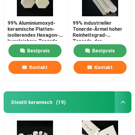
99% Aluminiumoxyd-
99% industrieller
keramische Platten-
Tonerde-Ärmel hoher
isolierendes Hexagon-
Reinheitsgrad-
kugelsichere Tonerde-
Tonerde-der
keramisches Blatt
keramischen Rohr-
Bestpreis
Bestpreis
hohen Temperatur
Kontakt
Kontakt
Steatit keramisch
(19)