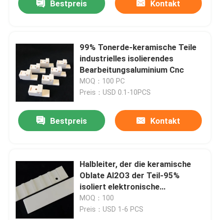
Bestpreis
Kontakt
99% Tonerde-keramische Teile
industrielles isolierendes
Bearbeitungsaluminium Cnc
MOQ：100 PC
Preis：USD 0.1-10PCS
Bestpreis
Kontakt
Halbleiter, der die keramische
Oblate Al2O3 der Teil-95%
isoliert elektronische
keramische Teile maschinell
MOQ：100
bearbeitet
Preis：USD 1-6 PCS