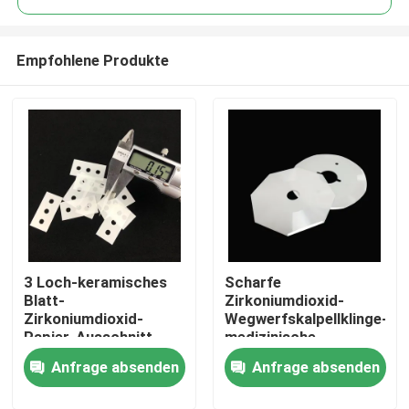
Empfohlene Produkte
3 Loch-keramisches
Scharfe
Haus
Blatt-
Zirkoniumdioxid-
Zirkoniumdioxid-
Wegwerfskalpellklinge-
Papier-Ausschnitt-
medizinische
PRODUKTE
Blatt-
Skalpellklinge
Anfrage absenden
Anfrage absenden
Zirkoniumdioxid-
ISO9001
keramischer Slitter
Videos