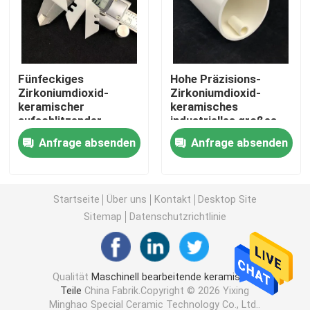
Aluminiumoxyd keramisch
Fünfeckiges
Hohe Präzisions-
Steatit keramisch
Zirkoniumdioxid-
Zirkoniumdioxid-
keramischer
keramisches
aufschlitzender
industrielles großes
Zirkoniumdioxid keramisch
Gebrauchsverschluß
Zirkoniumdioxid-
Anfrage absenden
Anfrage absenden
weg Rasiermesser-
keramisches Rohr
vom runden Messer
1400C
Cordierite keramisch
Startseite
Über uns
Kontakt
Desktop Site
Keramische Platte der Tonerde
Sitemap
Datenschutzrichtlinie
Keramische Stange der Tonerde
Qualität
Maschinell bearbeitende keramische
Teile
China Fabrik.Copyright © 2026 Yixing
Keramisches Rohr der Tonerde
Minghao Special Ceramic Technology Co., Ltd..