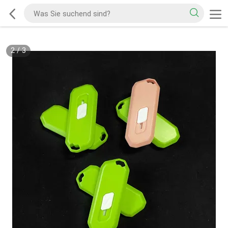
2
/
3