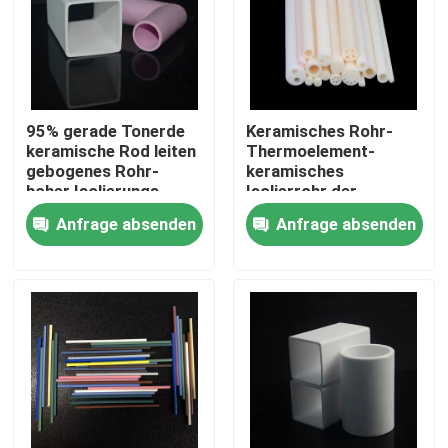
ÜBER US
Fabrik-Ausflug
95% gerade Tonerde
Keramisches Rohr-
keramische Rod leiten
Thermoelement-
gebogenes Rohr-
keramisches
Qualitätskontrolle
hoher Isolierungs-
Isolierrohr der
Mulit-keramisches
Wärmeaustausch-
Anfrage absenden
Anfrage absenden
Rohr
Tonerde-hohen
Treten Sie mit uns in Verbindung
Temperatur
Fordern Sie ein Zitat
Maschinell bearbeitende keramische Teile
Tonerde 95 keramisch