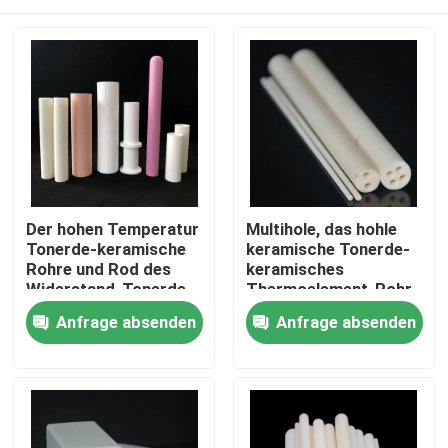
Der hohen Temperatur
Multihole, das hohle
Tonerde-keramische
keramische Tonerde-
Rohre und Rod des
keramisches
Widerstand-Tonerde-
Thermoelement-Rohr
Schutz-Rohr-95%
der Rohr-99% isoliert
Haus
Anfrage absenden
Anfrage absenden
PRODUKTE
Videos