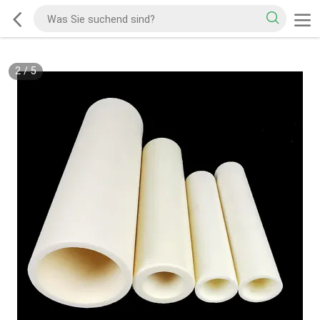
2
/
5