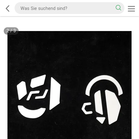
2
/
3