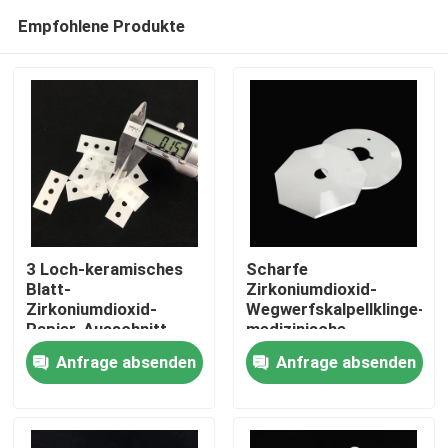
Empfohlene Produkte
3 Loch-keramisches
Scharfe
Blatt-
Zirkoniumdioxid-
Zirkoniumdioxid-
Wegwerfskalpellklinge-
Haus
Papier-Ausschnitt-
medizinische
Blatt-
Skalpellklinge
Anfrage absenden
Anfrage absenden
Zirkoniumdioxid-
ISO9001
PRODUKTE
keramischer Slitter
Videos