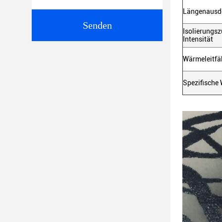
Längenausde
Senden
Isolierung
Intensität
Wärmeleitfä
Spezifische