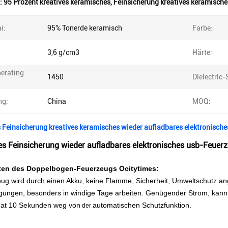
:
95 Prozent kreatives keramisches
,
Feinsicherung kreatives keramische
i:
95% Tonerde keramisch
Farbe:
3,6 g/cm3
Härte:
erating
1450
Dlelectrlc-
ng:
China
MOQ:
Feinsicherung kreatives keramisches wieder aufladbares elektronisch
s Feinsicherung wieder aufladbares elektronisches usb-Feuer
ten des Doppelbogen-Feuerzeugs Ocitytimes:
g wird durch einen Akku, keine Flamme, Sicherheit, Umweltschutz ang
gungen, besonders in windige Tage arbeiten.
Genügender Strom, kann 
at 10 Sekunden weg von
automatischen Schutzfunktion
.
der