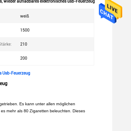
s
,
wieder aufladbares elektronisches usb-Feuerzeug
weiß
1500
Stärke:
210
200
es Usb-Feuerzeug
zeug
etrieben. Es kann unter allen möglichen
es mehr als 80 Zigaretten beleuchten. Dieses