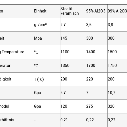
Steatit
en
Einheit
95% Al2O3
99% Al2O3
keramisch
g-/cm³
2,7
3,6
3,8
eit
Mpa
145
300
300
 Temperature
1100
1400
1500
℃
eratur
1350
1700
1750
℃
digkeit
200
220
200
T (℃)
Gpa
5,7
7
10,7
smodul
Gpa
120
275
320
rhältnis
-
0,21
0,22
0,22