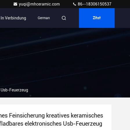
yuqi@mhceramic.com
86--18306150537
s In Verbindung
German
Zitat
s Usb-Feuerzeug
es Feinsicherung kreatives keramisches
fladbares elektronisches Usb-Feuerzeug