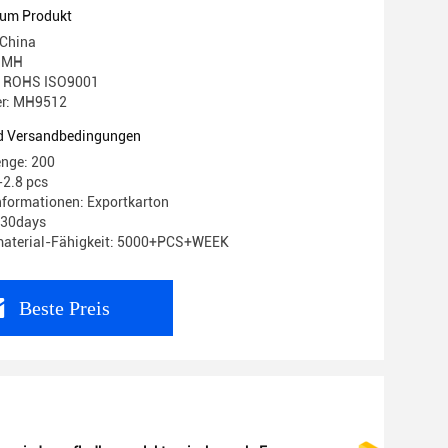
zum Produkt
 China
 MH
g: ROHS ISO9001
r: MH9512
d Versandbedingungen
enge: 200
-2.8 pcs
formationen: Exportkarton
0-30days
aterial-Fähigkeit: 5000+PCS+WEEK
Beste Preis