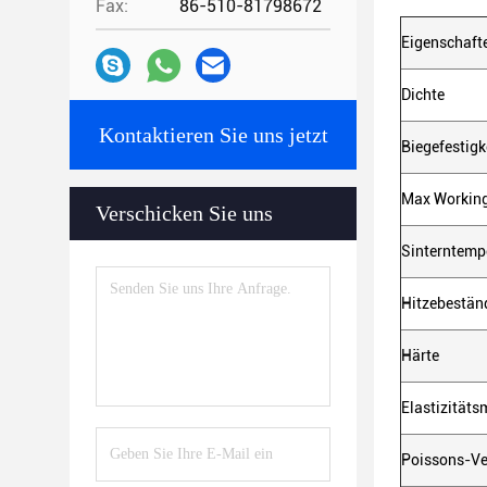
Fax:
86-510-81798672
Eigenschaft
Dichte
Kontaktieren Sie uns jetzt
Biegefestigk
Max Working
Verschicken Sie uns
Sinterntemp
Hitzebestän
Härte
Elastizität
Poissons-Ve