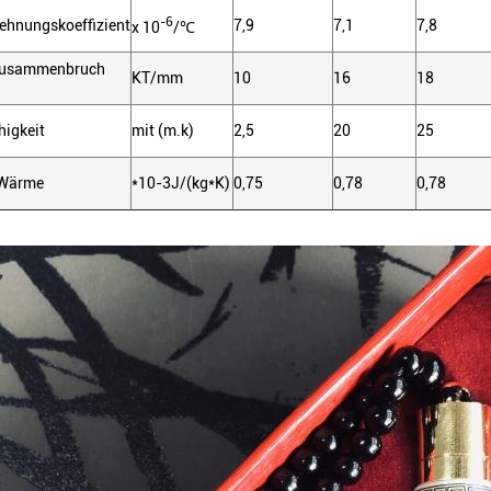
-6
hnungskoeffizient
7,9
7,1
7,8
x 10
/℃
szusammenbruch
KT/mm
10
16
18
higkeit
mit (m.k)
2,5
20
25
 Wärme
*10-3J/(kg*K)
0,75
0,78
0,78