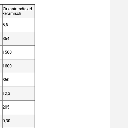
Zirkoniumdioxid
keramisch
5,6
354
1500
1600
350
12,3
205
0,30