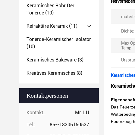
Hervorheben
Keramisches Rohr Der
Tonerde
(10)
materla
Refraktäre Keramik
(11)
Dichte:
Tonerde-Keramischer Isolator
Max Op
(10)
Temp:
Keramisches Bakeware
(3)
Urspru
Kreatives Keramisches
(8)
Keramisches 
Keramische
Kontaktpersonen
Eigenschaf
Das Feuerzeu
Kontaktpersonen:
Mr. LU
Wetterbedin
Feuerzeug h
Tel.:
86--18306150537