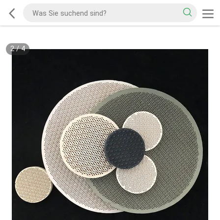
2
/
4