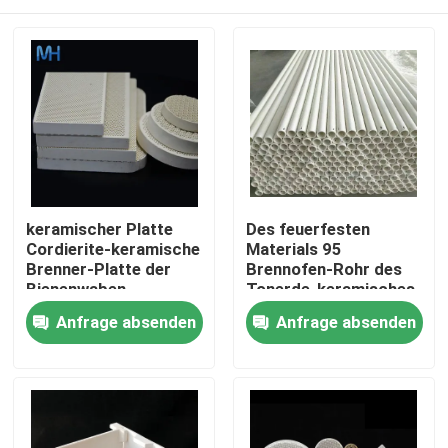
keramischer Platte
Des feuerfesten
Cordierite-keramische
Materials 95
Brenner-Platte der
Brennofen-Rohr des
Bienenwaben-
Tonerde-keramisches
2.6g/Cm3
Rollen-Rohr-Al2O3
Haus
Anfrage absenden
Anfrage absenden
Rod High Alumina
Refractory Furnace
PRODUKTE
Videos