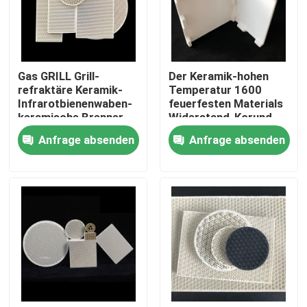
ÜBER US
Gas GRILL Grill-
Der Keramik-hohen
Fabrik-Ausflug
refraktäre Keramik-
Temperatur 1600
Infrarotbienenwaben-
feuerfesten Materials
keramische Brenner-
Widerstand-Korund-
Qualitätskontrolle
Platte
Mulit keramisches
Anfrage absenden
Anfrage absenden
Sagger
Treten Sie mit uns in Verbindung
Fordern Sie ein Zitat
Maschinell bearbeitende keramische Teile
Tonerde 95 keramisch