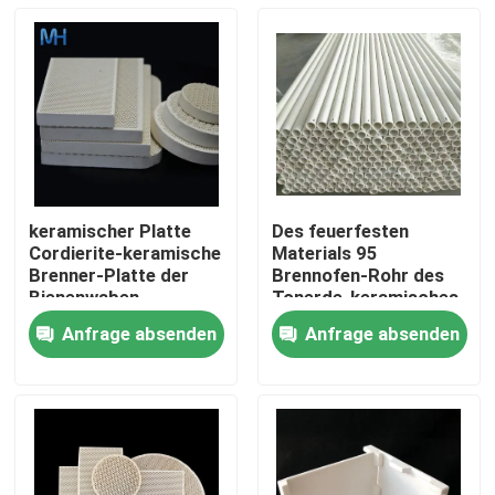
keramischer Platte
Des feuerfesten
Cordierite-keramische
Materials 95
Brenner-Platte der
Brennofen-Rohr des
Bienenwaben-
Tonerde-keramisches
2.6g/Cm3
Rollen-Rohr-Al2O3
Anfrage absenden
Anfrage absenden
Rod High Alumina
Haus
Refractory Furnace
PRODUKTE
Videos