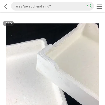
2
/
5