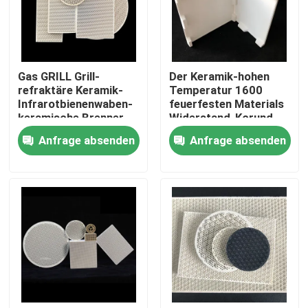
ÜBER US
Gas GRILL Grill-
Der Keramik-hohen
Fabrik-Ausflug
refraktäre Keramik-
Temperatur 1600
Infrarotbienenwaben-
feuerfesten Materials
keramische Brenner-
Widerstand-Korund-
Qualitätskontrolle
Platte
Mulit keramisches
Anfrage absenden
Anfrage absenden
Sagger
Treten Sie mit uns in Verbindung
Fordern Sie ein Zitat
Maschinell bearbeitende keramische Teile
Tonerde 95 keramisch