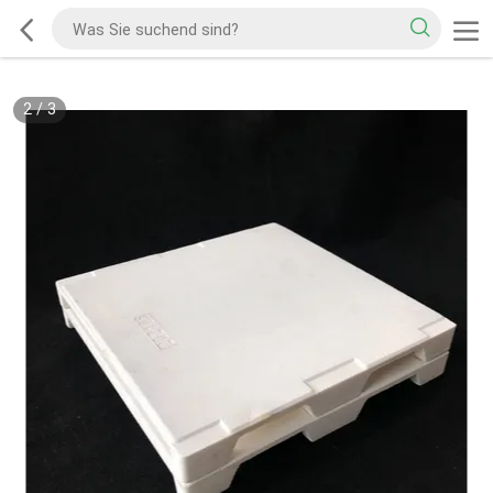
2
/
3