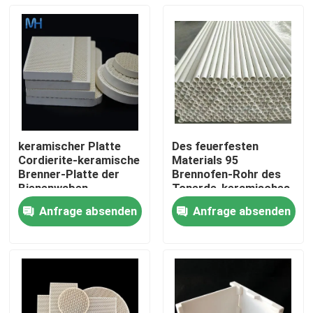
keramischer Platte
Des feuerfesten
Cordierite-keramische
Materials 95
Brenner-Platte der
Brennofen-Rohr des
Bienenwaben-
Tonerde-keramisches
2.6g/Cm3
Rollen-Rohr-Al2O3
Anfrage absenden
Anfrage absenden
Rod High Alumina
Haus
Refractory Furnace
PRODUKTE
Videos